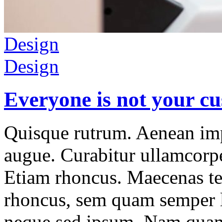
Design
Design
Everyone is not your c
Quisque rutrum. Aenean impe
augue. Curabitur ullamcorper
Etiam rhoncus. Maecenas t
rhoncus, sem quam semper l
neque sed ipsum. Nam quam 