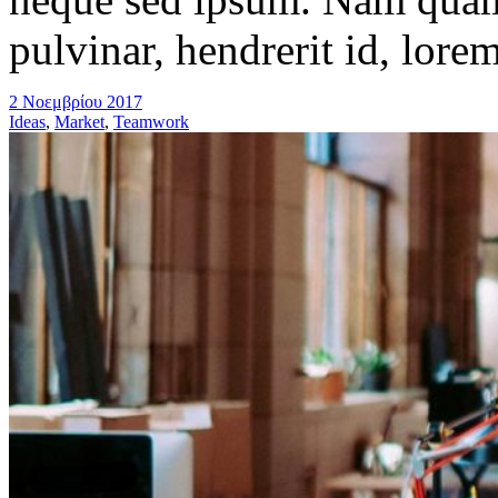
pulvinar, hendrerit id, lore
2 Νοεμβρίου 2017
Ideas
,
Market
,
Teamwork