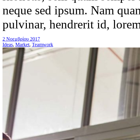
neque sed ipsum. Nam quam 
pulvinar, hendrerit id, lore
2 Νοεμβρίου 2017
Ideas
,
Market
,
Teamwork