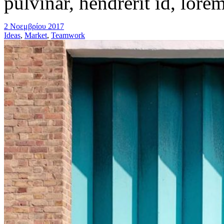
pulvinar, hendrerit id, lore
2 Νοεμβρίου 2017
Ideas
,
Market
,
Teamwork