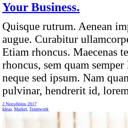
Your Business.
Quisque rutrum. Aenean impe
augue. Curabitur ullamcorper
Etiam rhoncus. Maecenas t
rhoncus, sem quam semper l
neque sed ipsum. Nam quam 
pulvinar, hendrerit id, lore
2 Νοεμβρίου 2017
Ideas
,
Market
,
Teamwork