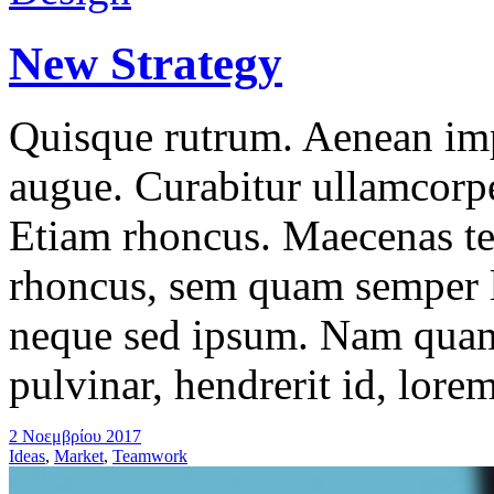
New Strategy
Quisque rutrum. Aenean impe
augue. Curabitur ullamcorper
Etiam rhoncus. Maecenas t
rhoncus, sem quam semper l
neque sed ipsum. Nam quam 
pulvinar, hendrerit id, lore
2 Νοεμβρίου 2017
Ideas
,
Market
,
Teamwork