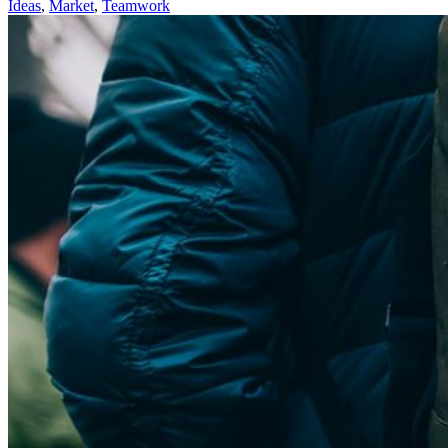
Ideas
,
Market
,
Teamwork