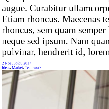
augue. Curabitur ullamcorper
Etiam rhoncus. Maecenas t
rhoncus, sem quam semper l
neque sed ipsum. Nam quam 
pulvinar, hendrerit id, lore
2 Νοεμβρίου 2017
Ideas
,
Market
,
Teamwork