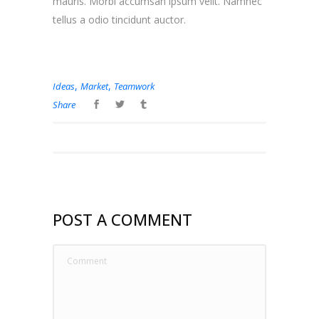
mauris. Morbi accumsan ipsum velit. Namnec
tellus a odio tincidunt auctor.
,
,
Ideas
Market
Teamwork
Share
POST A COMMENT