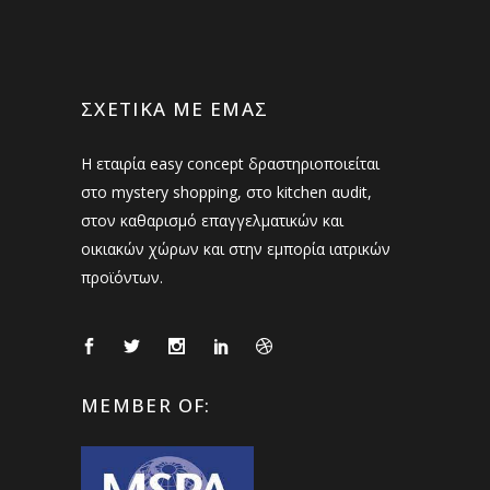
ΣΧΕΤΙΚΆ ΜΕ ΕΜΆΣ
Η εταιρία easy concept δραστηριοποιείται
στο mystery shopping, στο kitchen αυdit,
στον καθαρισμό επαγγελματικών και
οικιακών χώρων και στην εμπορία ιατρικών
προϊόντων.
MEMBER OF: