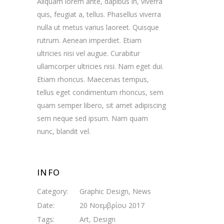
Aliquam lorem ante, dapibus in, viverra
quis, feugiat a, tellus. Phasellus viverra
nulla ut metus varius laoreet. Quisque
rutrum. Aenean imperdiet. Etiam
ultricies nisi vel augue. Curabitur
ullamcorper ultricies nisi. Nam eget dui.
Etiam rhoncus. Maecenas tempus,
tellus eget condimentum rhoncus, sem
quam semper libero, sit amet adipiscing
sem neque sed ipsum. Nam quam
nunc, blandit vel.
INFO
Category:
Graphic Design
,
News
Date:
20 Νοεμβρίου 2017
Tags:
Art
,
Design